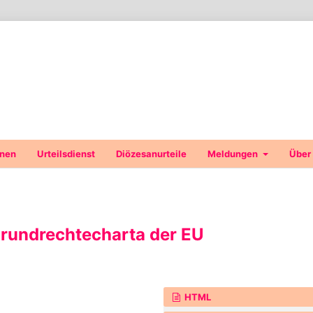
onen
Urteilsdienst
Diözesanurteile
Meldungen
Über
 Grundrechtecharta der EU
HTML