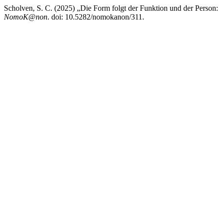
Scholven, S. C. (2025) „Die Form folgt der Funktion und der Person
NomoK@non
. doi: 10.5282/nomokanon/311.