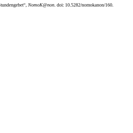
 Stundengebet“,
NomoK@non
. doi: 10.5282/nomokanon/160.