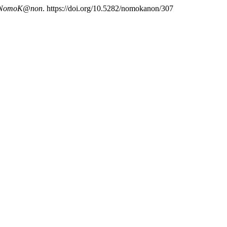
NomoK@non
. https://doi.org/10.5282/nomokanon/307