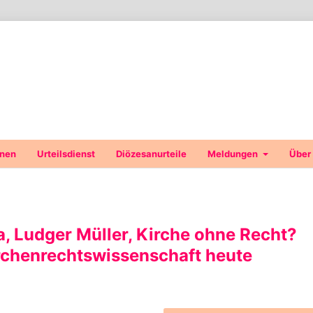
onen
Urteilsdienst
Diözesanurteile
Meldungen
Über
a, Ludger Müller, Kirche ohne Recht?
rchenrechtswissenschaft heute