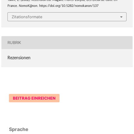
Tawil, E. (2002). Rezension zu: Magalie Flores-Lonjou, Les Lieux de culte en
France.
NomoK@non
. https://doi.org/10.5282/nomokanon/137
Zitationsformate
RUBRIK
Rezensionen
BEITRAG EINREICHEN
Sprache