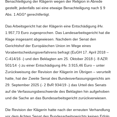
Benachteiligung der Klägerin wegen der Religion in Abrede
gestellt; jedenfalls sei eine etwaige Benachteiligung nach § 9
Abs. 1 AGG* gerechtfertigt.
Das Arbeitsgericht hat der Klägerin eine Entschädigung iHv.
1.957,73 Euro zugesprochen. Das Landesarbeitsgericht hat die
Klage insgesamt abgewiesen. Nachdem der Senat den
Gerichtshof der Europäischen Union im Wege eines
Vorabentscheidungsverfahrens befragt (EuGH 17. April 2018 –
C-414/16 -) und den Beklagten am 25. Oktober 2018 (- 8 AZR
501/14 -) zu einer Entschädigung iHv. 3.915,46 Euro – unter
Zurückweisung der Revision der Klägerin im Übrigen – verurteilt
hatte, hat der Zweite Senat des Bundesverfassungsgerichts am
29. September 2025 (- 2 BvR 934/19 -) das Urteil des Senats
auf die Verfassungsbeschwerde des Beklagten hin aufgehoben
und die Sache an das Bundesarbeitsgericht zurückverwiesen.
Die Revision der Klägerin hatte nach der erneuten Verhandlung
vor dem Achten Senat des Bundesarbeitsgerichts keinen Erfolg.