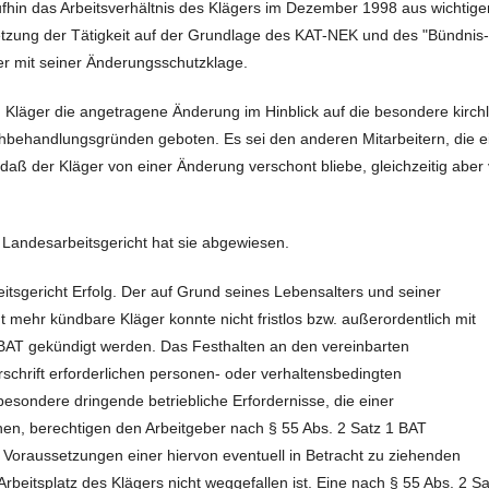
fhin das Arbeitsverhältnis des Klägers im Dezember 1998 aus wichtig
setzung der Tätigkeit auf der Grundlage des KAT-NEK und des "Bündnis-
er mit seiner Änderungsschutzklage.
 Kläger die angetragene Änderung im Hinblick auf die besondere kirchl
chbehandlungsgründen geboten. Es sei den anderen Mitarbeitern, die e
 daß der Kläger von einer Änderung verschont bliebe, gleichzeitig aber
 Landesarbeitsgericht hat sie abgewiesen.
tsgericht Erfolg. Der auf Grund seines Lebensalters und seiner
 mehr kündbare Kläger konnte nicht fristlos bzw. außerordentlich mit
 BAT gekündigt werden. Das Festhalten an den vereinbarten
schrift erforderlichen personen- oder verhaltensbedingten
esondere dringende betriebliche Erfordernisse, die einer
en, berechtigen den Arbeitgeber nach § 55 Abs. 2 Satz 1 BAT
e Voraussetzungen einer hiervon eventuell in Betracht zu ziehenden
rbeitsplatz des Klägers nicht weggefallen ist. Eine nach § 55 Abs. 2 Sa