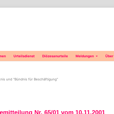
onen
Urteilsdienst
Diözesanurteile
Meldungen
Über
ltnis und "Bündnis für Beschäftigung"
emitteilung Nr. 65/01 vom 10.11.2001