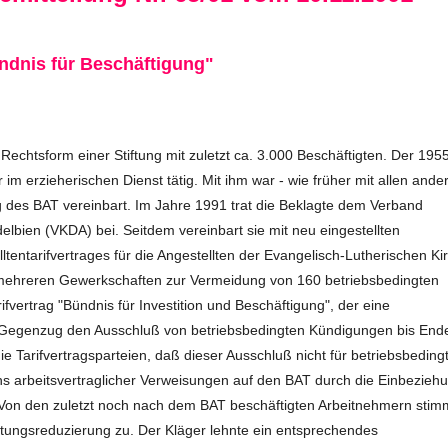
ündnis für Beschäftigung"
 Rechtsform einer Stiftung mit zuletzt ca. 3.000 Beschäftigten. Der 195
r im erzieherischen Dienst tätig. Mit ihm war - wie früher mit allen ande
g des BAT vereinbart. Im Jahre 1991 trat die Beklagte dem Verband
elbien (VKDA) bei. Seitdem vereinbart sie mit neu eingestellten
tentarifvertrages für die Angestellten der Evangelisch-Lutherischen Ki
mehreren Gewerkschaften zur Vermeidung von 160 betriebsbedingten
vertrag "Bündnis für Investition und Beschäftigung", der eine
 Gegenzug den Ausschluß von betriebsbedingten Kündigungen bis End
die Tarifvertragsparteien, daß dieser Ausschluß nicht für betriebsbeding
 arbeitsvertraglicher Verweisungen auf den BAT durch die Einbezieh
t. Von den zuletzt noch nach dem BAT beschäftigten Arbeitnehmern stim
gütungsreduzierung zu. Der Kläger lehnte ein entsprechendes