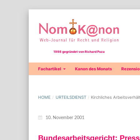
1998 gegründet von Richard Puza
Fachartikel
Kanon des Monats
Rezensi
HOME
/
URTEILSDIENST
/
Kirchliches Arbeitsverhä
10. November 2001
Bundesarbeitsgericht: Press