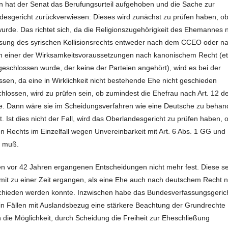
in hat der Senat das Berufungsurteil aufgehoben und die Sache zur
esgericht zurückverwiesen: Dieses wird zunächst zu prüfen haben, ob
rde. Das richtet sich, da die Religionszugehörigkeit des Ehemannes n
rweisung des syrischen Kollisionsrechts entweder nach dem CCEO oder n
an einer der Wirksamkeitsvoraussetzungen nach kanonischem Recht (e
 geschlossen wurde, der keine der Parteien angehört), wird es bei der
en, da eine in Wirklichkeit nicht bestehende Ehe nicht geschieden
hlossen, wird zu prüfen sein, ob zumindest die Ehefrau nach Art. 12 d
tte. Dann wäre sie im Scheidungsverfahren wie eine Deutsche zu behan
 Ist dies nicht der Fall, wird das Oberlandesgericht zu prüfen haben, 
Rechts im Einzelfall wegen Unvereinbarkeit mit Art. 6 Abs. 1 GG und
n muß.
nen vor 42 Jahren ergangenen Entscheidungen nicht mehr fest. Diese s
mit zu einer Zeit ergangen, als eine Ehe auch nach deutschem Recht n
schieden werden konnte. Inzwischen habe das Bundesverfassungsgeric
in Fällen mit Auslandsbezug eine stärkere Beachtung der Grundrechte
h die Möglichkeit, durch Scheidung die Freiheit zur Eheschließung