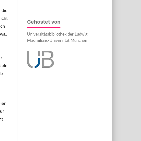
 die
icht
Gehostet von
ach
twa,
Universitätsbibliothek der Ludwig-
Maximilians-Universität München
er
deln
ob
eien
ur
ht