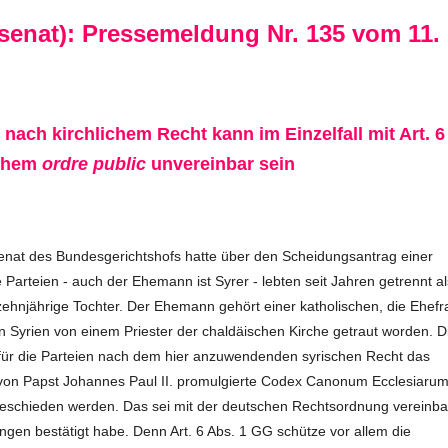
lsenat): Pressemeldung Nr. 135 vom 11.
ach kirchlichem Recht kann im Einzelfall mit Art. 6
schem
ordre public
unvereinbar sein
ilsenat des Bundesgerichtshofs hatte über den Scheidungsantrag einer
Parteien - auch der Ehemann ist Syrer - lebten seit Jahren getrennt al
zehnjährige Tochter. Der Ehemann gehört einer katholischen, die Ehefr
n Syrien von einem Priester der chaldäischen Kirche getraut worden. D
 für die Parteien nach dem hier anzuwendenden syrischen Recht das
 von Papst Johannes Paul II. promulgierte Codex Canonum Ecclesiaru
eschieden werden. Das sei mit der deutschen Rechtsordnung vereinba
ngen bestätigt habe. Denn Art. 6 Abs. 1 GG schütze vor allem die