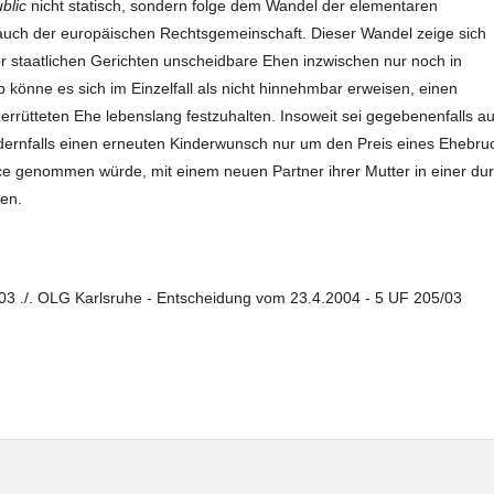
ublic
nicht statisch, sondern folge dem Wandel der elementaren
uch der europäischen Rechtsgemeinschaft. Dieser Wandel zeige sich
vor staatlichen Gerichten unscheidbare Ehen inzwischen nur noch in
könne es sich im Einzelfall als nicht hinnehmbar erweisen, einen
errütteten Ehe lebenslang festzuhalten. Insoweit sei gegebenenfalls a
andernfalls einen erneuten Kinderwunsch nur um den Preis eines Ehebru
nce genommen würde, mit einem neuen Partner ihrer Mutter in einer du
sen.
03 ./. OLG Karlsruhe - Entscheidung vom 23.4.2004 - 5 UF 205/03