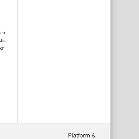
uch
chs
rch