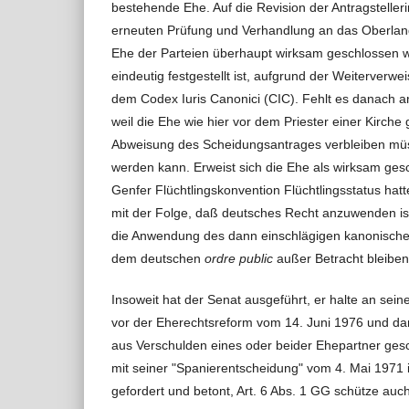
bestehende Ehe. Auf die Revision der Antragsteller
erneuten Prüfung und Verhandlung an das Oberland
Ehe der Parteien überhaupt wirksam geschlossen wu
eindeutig festgestellt ist, aufgrund der Weiterve
dem Codex Iuris Canonici (CIC). Fehlt es danach 
weil die Ehe wie hier vor dem Priester einer Kirche
Abweisung des Scheidungsantrages verbleiben müss
werden kann. Erweist sich die Ehe als wirksam gesc
Genfer Flüchtlingskonvention Flüchtlingsstatus ha
mit der Folge, daß deutsches Recht anzuwenden ist.
die Anwendung des dann einschlägigen kanonischen 
dem deutschen
ordre public
außer Betracht bleibe
Insoweit hat der Senat ausgeführt, er halte an sei
vor der Eherechtsreform vom 14. Juni 1976 und da
aus Verschulden eines oder beider Ehepartner ge
mit seiner "Spanierentscheidung" vom 4. Mai 1971 
gefordert und betont, Art. 6 Abs. 1 GG schütze auc